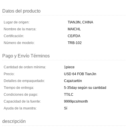
Datos del producto
Lugar de origen:
TIANJIN, CHINA
Nombre de la marca:
MAICHL
Certificación:
CE/FDA
Número de modelo:
TRB-102
Pago y Envío Términos
Cantidad de orden mínima:
1piece
Precio:
USD 64 FOB TianJin
Detalles de empaquetado:
Caja/cartón
Tiempo de entrega:
5-35day según su cantidad
Condiciones de pago:
TT/LC
Capacidad de la fuente:
9999pcs/month
Ayuda de la muestra:
Sí
descripción